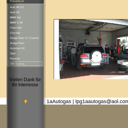
Vielen Dank für
Ihr Interresse
1aAutogas | lpg1aautogas@aol.co